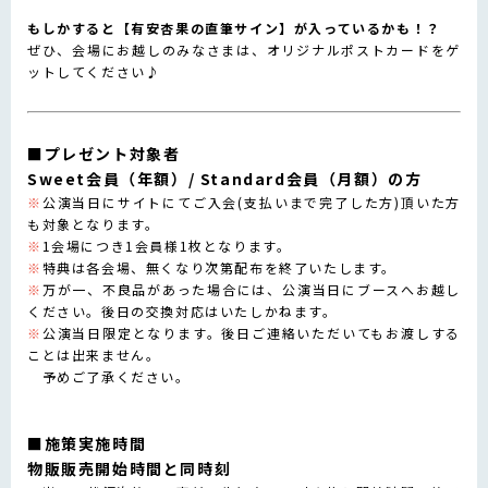
もしかすると【有安杏果の直筆サイン】が入っているかも！？
ぜひ、会場にお越しのみなさまは、オリジナルポストカードをゲ
ットしてください♪
■プレゼント対象者
Sweet会員（年額）/ Standard会員（月額）の方
※
公演当日にサイトにてご入会(支払いまで完了した方)頂いた方
も対象となります。
※
1会場につき1会員様1枚となります。
※
特典は各会場、無くなり次第配布を終了いたします。
※
万が一、不良品があった場合には、公演当日にブースへお越し
ください。後日の交換対応はいたしかねます。
※
公演当日限定となります。後日ご連絡いただいてもお渡しする
ことは出来ません。
予めご了承ください。
■施策実施時間
物販販売開始時間と同時刻