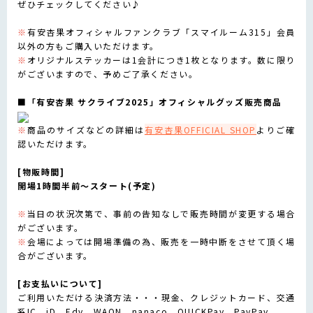
ぜひチェックしてください♪
※
有安杏果オフィシャルファンクラブ「スマイルーム315」会員
以外の方もご購入いただけます。
※
オリジナルステッカーは1会計につき1枚となります。数に限り
がございますので、予めご了承ください。
■「有安杏果 サクライブ2025」オフィシャルグッズ販売商品
※
商品のサイズなどの詳細は
有安杏果OFFICIAL SHOP
よりご確
認いただけます。
[物販時間]
開場1時間半前〜スタート(予定)
※
当日の状況次第で、事前の告知なしで販売時間が変更する場合
がございます。
※
会場によっては開場準備の為、販売を一時中断をさせて頂く場
合がございます。
[お支払いについて]
ご利用いただける決済方法・・・現金、クレジットカード、交通
系IC、iD、Edy、WAON、nanaco、QUICKPay、PayPay