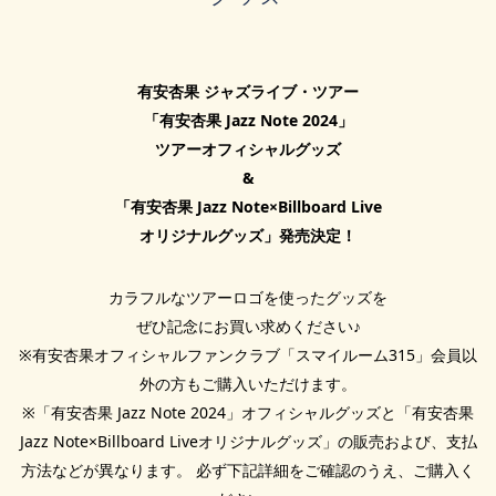
有安杏果 ジャズライブ・ツアー
「有安杏果 Jazz Note 2024」
ツアーオフィシャルグッズ
&
「有安杏果 Jazz Note×Billboard Live
オリジナルグッズ」発売決定！
カラフルなツアーロゴを使ったグッズを
SCHEDULE
ぜひ記念にお買い求めください♪
公演情報
※有安杏果オフィシャルファンクラブ「スマイルーム315」会員以
外の方もご購入いただけます。
TICKET
※「有安杏果 Jazz Note 2024」オフィシャルグッズと「有安杏果
チケット
Jazz Note×Billboard Liveオリジナルグッズ」の販売および、支払
方法などが異なります。 必ず下記詳細をご確認のうえ、ご購入く
GOODS